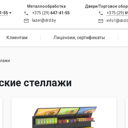
Металлообработка
Двери/Торговое обор
1-55
+375 (29)
647-41-55
+375 (29)
6
lazer@drd.by
info1@drd.
Клиентам
Лицензии, сертификаты
ллажи
ские стеллажи