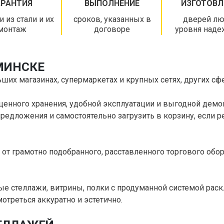
АРАНТИЯ
ВЫПОЛНЕНИЕ
ИЗГОТОВЛ
и из стали и их
сроков, указанных в
дверей лю
монтаж
договоре
уровня наде
МИНСКЕ
их магазинах, супермаркетах и крупных сетях, других сф
енного хранения, удобной эксплуатации и выгодной демон
редложения и самостоятельно загрузить в корзину, если ре
т грамотно подобранного, расставленного торгового обор
е стеллажи, витрины, полки с продуманной системой раск
отреться аккуратно и эстетично.