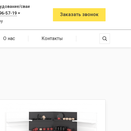
удование/сваи
96-57-19
Заказать звонок
by
О нас
Контакты